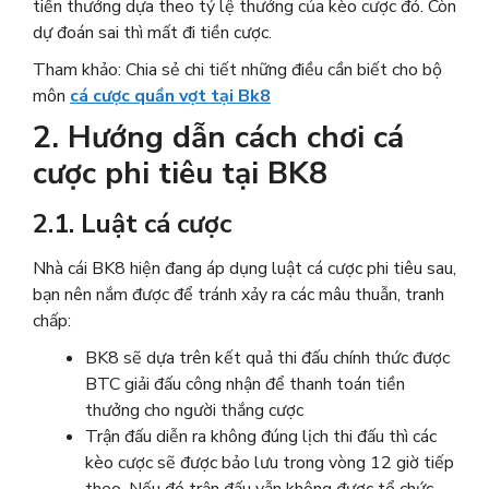
tiền thưởng dựa theo tỷ lệ thưởng của kèo cược đó. Còn
dự đoán sai thì mất đi tiền cược.
Tham khảo: Chia sẻ chi tiết những điều cần biết cho bộ
môn
cá cược quần vợt tại Bk8
2. Hướng dẫn cách chơi cá
cược phi tiêu tại BK8
2.1. Luật cá cược
Nhà cái BK8 hiện đang áp dụng luật cá cược phi tiêu sau,
bạn nên nắm được để tránh xảy ra các mâu thuẫn, tranh
chấp:
BK8 sẽ dựa trên kết quả thi đấu chính thức được
BTC giải đấu công nhận để thanh toán tiền
thưởng cho người thắng cược
Trận đấu diễn ra không đúng lịch thi đấu thì các
kèo cược sẽ được bảo lưu trong vòng 12 giờ tiếp