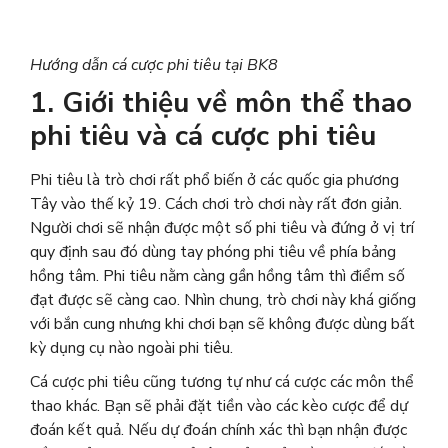
Hướng dẫn cá cược phi tiêu tại BK8
1. Giới thiệu về môn thể thao
phi tiêu và cá cược phi tiêu
Phi tiêu là trò chơi rất phổ biến ở các quốc gia phương
Tây vào thế kỷ 19. Cách chơi trò chơi này rất đơn giản.
Người chơi sẽ nhận được một số phi tiêu và đứng ở vị trí
quy định sau đó dùng tay phóng phi tiêu về phía bảng
hồng tâm. Phi tiêu nằm càng gần hồng tâm thì điểm số
đạt được sẽ càng cao. Nhìn chung, trò chơi này khá giống
với bắn cung nhưng khi chơi bạn sẽ không được dùng bất
kỳ dụng cụ nào ngoài phi tiêu.
Cá cược phi tiêu cũng tương tự như cá cược các môn thể
thao khác. Bạn sẽ phải đặt tiền vào các kèo cược để dự
đoán kết quả. Nếu dự đoán chính xác thì bạn nhận được