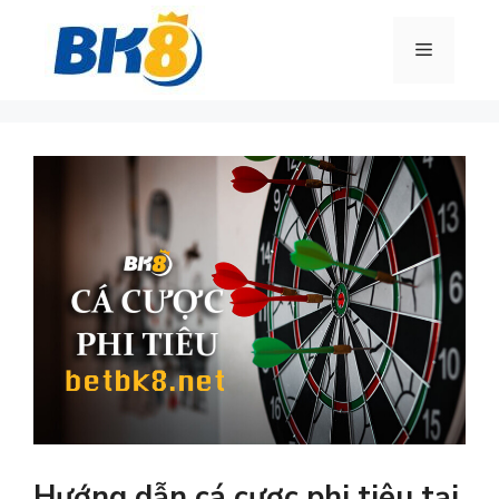
Chuyển
đến
Menu
nội
dung
Hướng dẫn cá cược phi tiêu tại