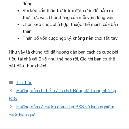
đông
Soi kèo cẩn thận trước khi đặt cược để nắm rõ
thực lực và cơ hội thắng của mỗi vận động viên
Chọn kèo cược phù hợp, thuộc thế mạnh của bản
thân
Phân bổ vốn cược hợp lý, không nên chơi tất tay
Như vậy là chúng tôi đã hướng dẫn bạn cách cá cược phi
tiêu tại nhà cái BK8 như thế nào rồi. Giờ thì bạn có thể
bắt đầu thực chiến!
D
Tin Tức
a
Hướng dẫn chi tiết cách chơi Bóng đá trong nhà tại
n
Bk8
h
Hướng dẫn cá cược cờ vua tại BK8 và kinh nghiệm
m
cược hiệu quả
ụ
c