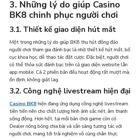
3. Những lý do giúp Casino
BK8 chinh phục người chơi
3.1. Thiết kế giao diện hút mắt
Một trong những lý do giúp BK8 thu hút đông đảo
người chơi tham gia đánh bạc là nhờ thiết kế hút mắt, bố
cục khoa học, dễ thao tác đặt cược. Đặc biệt, người chơi
có thể thỏa sức đánh bạc trên cả giao diện website lẫn
app mobile. Cả 2 phiên bản đều hoạt động rất mượt mà,
ổn định, không giật lag.
3.2. Công nghệ livestream hiện đại
Casino BK8
hiện đang ứng dụng công nghệ livestream
tiên tiến nên cho chất lượng hình ảnh sắc nét, âm thanh
sống động. Hơn hết, tại mỗi bàn chơi game còn có
Dealer nóng bỏng chia bài và sẵn sàng tương tác với
người chơi, mang tới trải nghiệm vô cùng chân thực.