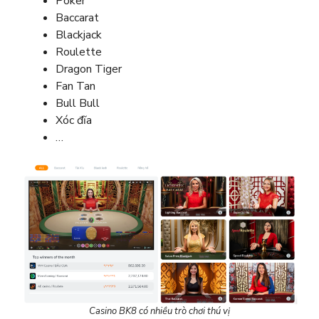
Poker
Baccarat
Blackjack
Roulette
Dragon Tiger
Fan Tan
Bull Bull
Xóc đĩa
…
Casino BK8 có nhiều trò chơi thú vị