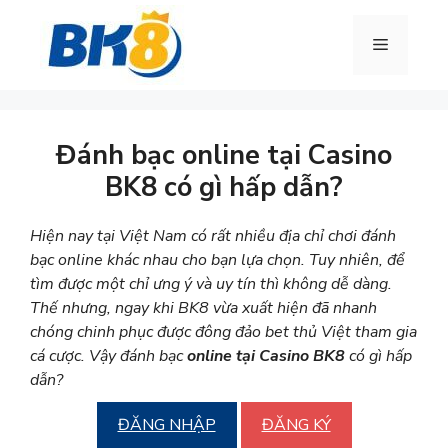
Chuyển
đến
Menu
nội
dung
Đánh bạc online tại Casino
BK8 có gì hấp dẫn?
Hiện nay tại Việt Nam có rất nhiều địa chỉ chơi đánh
bạc online khác nhau cho bạn lựa chọn. Tuy nhiên, để
tìm được một chỉ ưng ý và uy tín thì không dễ dàng.
Thế nhưng, ngay khi BK8 vừa xuất hiện đã nhanh
chóng chinh phục được đông đảo bet thủ Việt tham gia
cá cược. Vậy đánh bạc
online tại Casino BK8
có gì hấp
dẫn?
ĐĂNG NHẬP
ĐĂNG KÝ