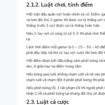
2.1.2. Luật chơi, tính điểm
Mỗi trận đấu quần vợt hoàn chỉnh sẽ có: Điểm, g
và hơn đối thủ 2 game thì được coi là thắng set 
thắng trước 3 set được coi là thắng toàn trận.
Nếu 2 tay vợt có cùng tỷ số 5-5 thì phải chơi t
lại.
Cách tính điểm mỗi game là 0 – 15 – 30 – 40 đi
phải đấu tiếp tới khi có tay vợt vượt lên hơn đối
Mỗi điểm được bắt đầu bằng cách phát bóng và kh
dọc, ở giữa hay tại điểm trung tâm.
Nếu bóng qua lưới, không chạm lưới và rơi vào ph
chạm lưới và chạm đất ở phần phát bóng thì phải 
Nếu phát bóng lỗi, 1 lần phạm lỗi thì người phát 
nhận 2 lỗi và phát bóng lại nhưng đối thủ sẽ đượ
2.3. Luật cá cược