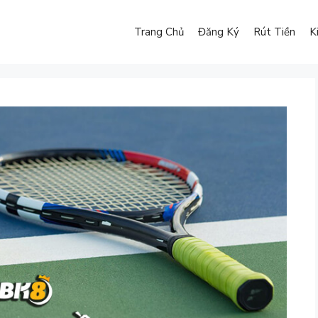
Trang Chủ
Đăng Ký
Rút Tiền
K