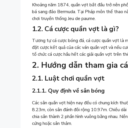
Khoảng năm 1874, quần vợt bắt đầu trở nên phổ 
bá sang đảo Bermuda. Tại Pháp môn thể thao này
chơi truyền thống Jeu de paume.
1.2. Cá cược quần vợt là gì?
Tương tự cá cược bóng đá, cá cược quần vợt là mì
đặt cược kết quả của các ván quần vợt và nếu cượ
tổ chức cá cược hầu hết các giải quần vợt trên th
2. Hướng dẫn tham gia cá
2.1. Luật chơi quần vợt
2.1.1. Quy định về sân bóng
Các sân quần vợt hiện nay đều có chung kích thướ
8.23m, còn sân đánh đôi rộng 10.97m. Chiều dài 
chia sân thành 2 phần hình vuông bằng nhau. Nền 
cứng hoặc sân thảm.