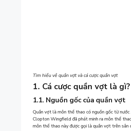
Tìm hiểu về quần vợt và cá cược quần vợt
1. Cá cược quần vợt là gì?
1.1. Nguồn gốc của quần vợt
Quần vợt là môn thể thao có nguồn gốc từ nước
Clopton Wingfield đã phát minh ra môn thể thao 
môn thể thao này được gọi là quần vợt trên sân cỏ