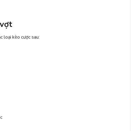
 vợt
c loại kèo cược sau:
ợc