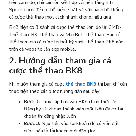
Bên cạnh đó, nhà cái còn kết hợp với nền tảng BTi
Sportsbook để có thể kiểm soát và vận hành hệ thống
cá cược thể thao một cách nhanh chóng, hiệu quả.
BK8 hiện có 3 sảnh cá cược thể thao lớn, đó là: CMD-
Thể thao, BK-Thể thao và MaxBet-Thể thao. Bạn có
thể tham gia cá cược tại bất kỳ sảnh thể thao BK8 nào
trên cả website lẫn app mobile.
2. Hướng dẫn tham gia cá
cược thể thao BK8
Khi muốn tham gia cá cược
thể thao BK8
thì bạn chỉ cần
thực hiện theo các bước hướng dẫn sau đây:
Bước 1:
Truy cập link vào BK8 chính thức ->
Đăng ký tài khoản thành viên mới. Nếu đã có tài
khoản thì đăng nhập luôn
Bước 2:
Nạp tiền vào tài khoản để có vốn đặt
cược, nếu là tài khoản mới đăng ký