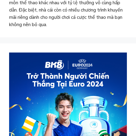
môn thể thao khác nhau với tỷ lệ thưởng vô cùng hấp
dẫn. Đặc biệt, nhà cái còn có nhiều chương trình khuyến
mãi riêng dành cho người chơi cá cược thể thao mà bạn
không nên bỏ qua.