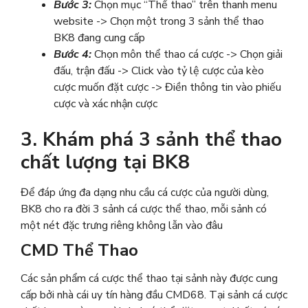
Bước 3:
Chọn mục “Thể thao” trên thanh menu
website -> Chọn một trong 3 sảnh thể thao
BK8 đang cung cấp
Bước 4:
Chọn môn thể thao cá cược -> Chọn giải
đấu, trận đấu -> Click vào tỷ lệ cược của kèo
cược muốn đặt cược -> Điền thông tin vào phiếu
cược và xác nhận cược
3. Khám phá 3 sảnh thể thao
chất lượng tại BK8
Để đáp ứng đa dạng nhu cầu cá cược của người dùng,
BK8 cho ra đời 3 sảnh cá cược thể thao, mỗi sảnh có
một nét đặc trưng riêng không lẫn vào đâu
CMD Thể Thao
Các sản phẩm cá cược thể thao tại sảnh này được cung
cấp bởi nhà cái uy tín hàng đầu CMD68. Tại sảnh cá cược