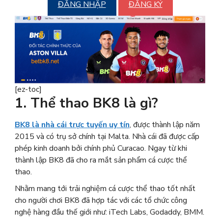
ĐĂNG NHẬP
ĐĂNG KÝ
[ez-toc]
1. Thể thao BK8 là gì?
BK8 là nhà cái trực tuyến uy tín
, được thành lập năm
2015 và có trụ sở chính tại Malta. Nhà cái đã được cấp
phép kinh doanh bởi chính phủ Curacao. Ngay từ khi
thành lập BK8 đã cho ra mắt sản phẩm cá cược thể
thao.
Nhằm mang tới trải nghiệm cá cược thể thao tốt nhất
cho người chơi BK8 đã hợp tác với các tổ chức công
nghệ hàng đầu thế giới như: iTech Labs, Godaddy, BMM.