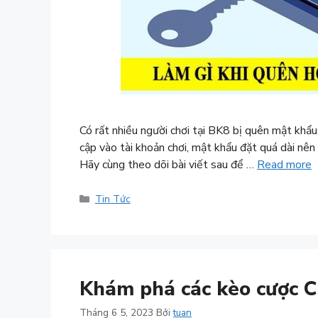
Có rất nhiều người chơi tại BK8 bị quên mật khẩu
cập vào tài khoản chơi, mật khẩu đặt quá dài nê
Hãy cùng theo dõi bài viết sau để …
Read more
D
Tin Tức
a
n
h
m
ụ
Khám phá các kèo cược C
c
Tháng 6 5, 2023
Bởi
tuan