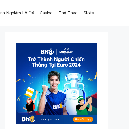
inh Nghiệm Lô Đề
Casino
Thể Thao
Slots