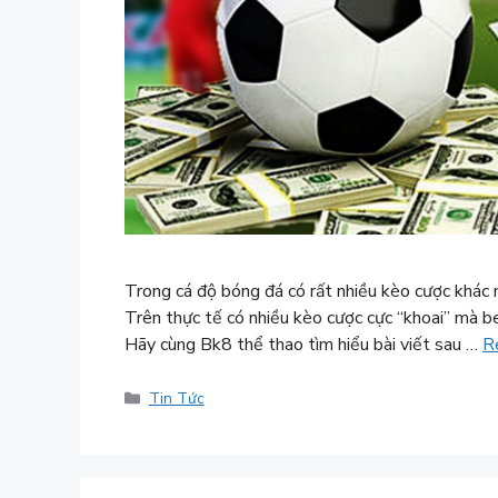
Trong cá độ bóng đá có rất nhiều kèo cược khác n
Trên thực tế có nhiều kèo cược cực “khoai” mà b
Hãy cùng Bk8 thể thao tìm hiểu bài viết sau …
R
D
Tin Tức
a
n
h
m