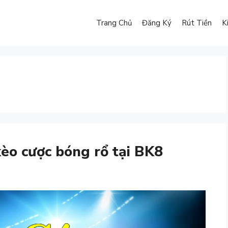
Trang Chủ
Đăng Ký
Rút Tiền
K
èo cược bóng rổ tại BK8