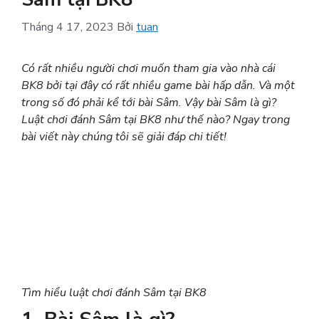
Tháng 4 17, 2023
Bởi
tuan
Có rất nhiều người chơi muốn tham gia vào nhà cái
BK8 bởi tại đây có rất nhiều game bài hấp dẫn. Và một
trong số đó phải kể tới bài Sâm. Vậy bài Sâm là gì?
Luật chơi đánh Sâm tại BK8 như thế nào? Ngay trong
bài viết này chúng tôi sẽ giải đáp chi tiết!
Tìm hiểu luật chơi đánh Sâm tại BK8